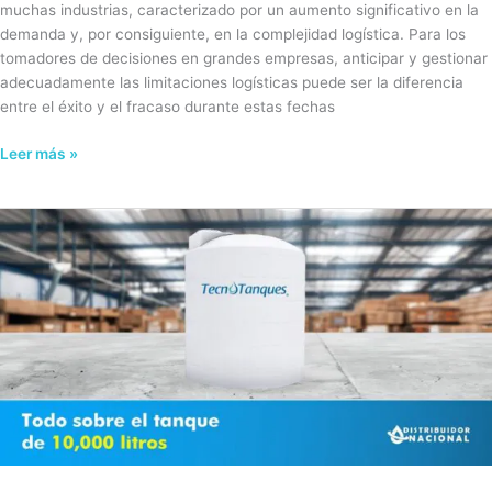
muchas industrias, caracterizado por un aumento significativo en la
demanda y, por consiguiente, en la complejidad logística. Para los
tomadores de decisiones en grandes empresas, anticipar y gestionar
adecuadamente las limitaciones logísticas puede ser la diferencia
entre el éxito y el fracaso durante estas fechas
Leer más »
Todo
sobre
el
tanque
de
10
mil
litros
Tecnotanques