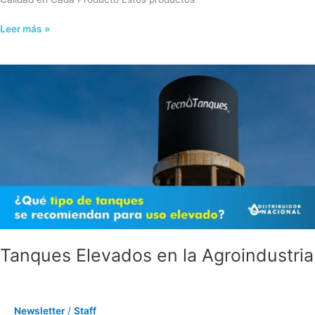
Leer más »
Tanques
Elevados
en
la
Agroindustria
Tanques Elevados en la Agroindustria
Newsletter
/
Staff