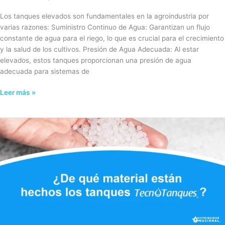
Los tanques elevados son fundamentales en la agroindustria por
varias razones: Suministro Continuo de Agua: Garantizan un flujo
constante de agua para el riego, lo que es crucial para el crecimiento
y la salud de los cultivos. Presión de Agua Adecuada: Al estar
elevados, estos tanques proporcionan una presión de agua
adecuada para sistemas de
Leer más »
Materiales
más
utilizados
para
la
fabricación
de
tanques
de
agua