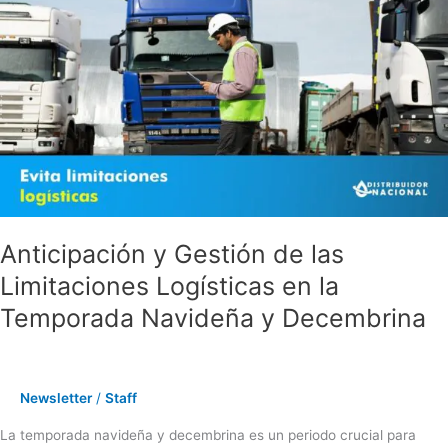
y
Gestión
de
las
Limitaciones
Logísticas
en
la
Temporada
Navideña
y
Anticipación y Gestión de las
Decembrina
Limitaciones Logísticas en la
Temporada Navideña y Decembrina
Newsletter
/
Staff
La temporada navideña y decembrina es un periodo crucial para