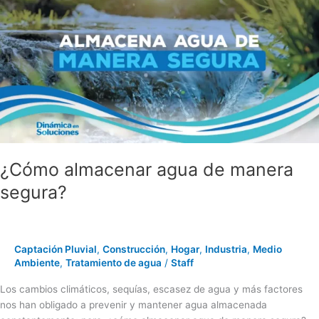
almacenar
agua
de
manera
segura?
¿Cómo almacenar agua de manera
segura?
Captación Pluvial
,
Construcción
,
Hogar
,
Industria
,
Medio
Ambiente
,
Tratamiento de agua
/
Staff
Los cambios climáticos, sequías, escasez de agua y más factores
nos han obligado a prevenir y mantener agua almacenada