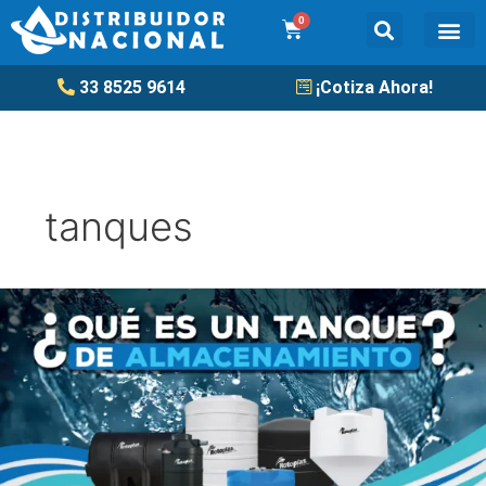
Ir
0
Cart
al
contenido
Tanqu
33 8525 9614
¡Cotiza Ahora!
tanques
¿Qué
es
un
tanque
de
almacenamiento?