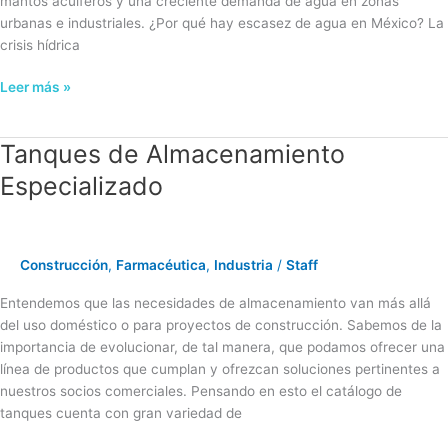
mantos acuíferos y una creciente demanda de agua en zonas
urbanas e industriales. ¿Por qué hay escasez de agua en México? La
crisis hídrica
Leer más »
Tanques de Almacenamiento
Tanques
de
Especializado
Almacenamiento
Especializado
Construcción
,
Farmacéutica
,
Industria
/
Staff
Entendemos que las necesidades de almacenamiento van más allá
del uso doméstico o para proyectos de construcción. Sabemos de la
importancia de evolucionar, de tal manera, que podamos ofrecer una
línea de productos que cumplan y ofrezcan soluciones pertinentes a
nuestros socios comerciales. Pensando en esto el catálogo de
tanques cuenta con gran variedad de