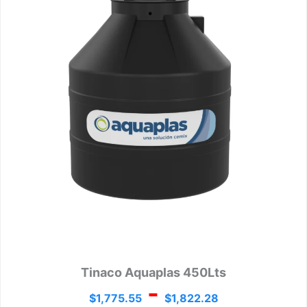
$1,775
hasta
$1,822
Tinaco Aquaplas 450Lts
-
$
1,775.55
$
1,822.28