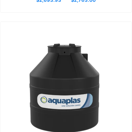
Rango
de
precios
desde
$2,232
hasta
$2,352