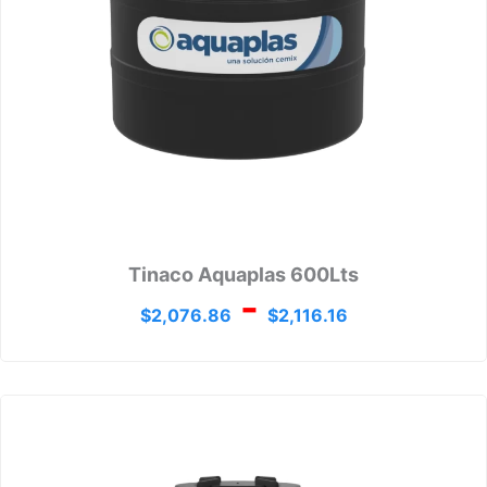
Tinaco Aquaplas 600Lts
-
$
2,076.86
$
2,116.16
Rango
de
precios
desde