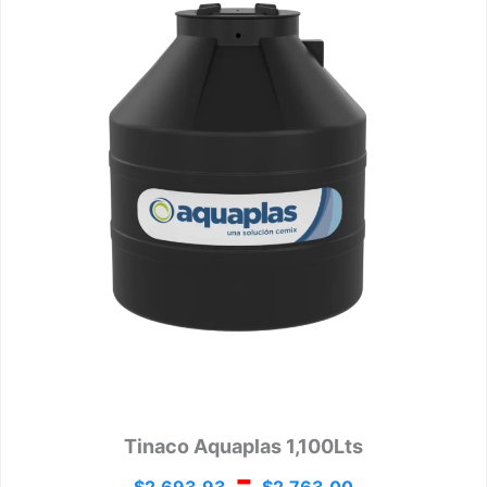
$2,69
hasta
$2,763
Tinaco Aquaplas 1,100Lts
-
$
2,693.93
$
2,763.00