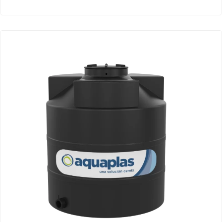
Rango
de
precios
desde
$7,067
hasta
$8,546