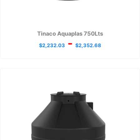
Tinaco Aquaplas 750Lts
-
$
2,232.03
$
2,352.68
Rango
de
precios
desde
$2,076
hasta
$2,116.