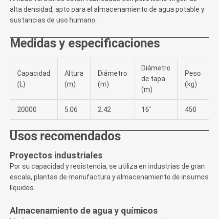
alta densidad, apto para el almacenamiento de agua potable y
sustancias de uso humano.
Medidas y especificaciones
Diámetro
Capacidad
Altura
Diámetro
Peso
de tapa
(L)
(m)
(m)
(kg)
(m)
20000
5.06
2.42
16″
450
D
Usos recomendados
Proyectos industriales
Por su capacidad y resistencia, se utiliza en industrias de gran
escala, plantas de manufactura y almacenamiento de insumos
líquidos.
Almacenamiento de agua y químicos