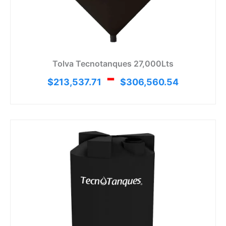
Tolva Tecnotanques 27,000Lts
-
$
213,537.71
$
306,560.54
Ran
de
prec
desd
$94,
hast
$132