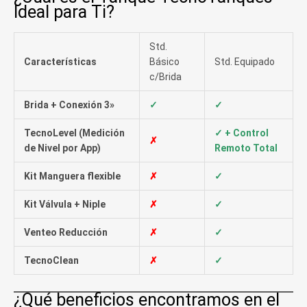
Ideal para Ti?
Std.
Características
Básico
Std. Equipado
c/Brida
Brida + Conexión 3»
✓
✓
TecnoLevel (Medición
✓ + Control
✗
de Nivel por App)
Remoto Total
Kit Manguera flexible
✗
✓
Kit Válvula + Niple
✗
✓
Venteo Reducción
✗
✓
TecnoClean
✗
✓
¿Qué beneficios encontramos en el