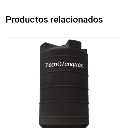
Productos relacionados
Ran
de
prec
des
$213
hast
$30