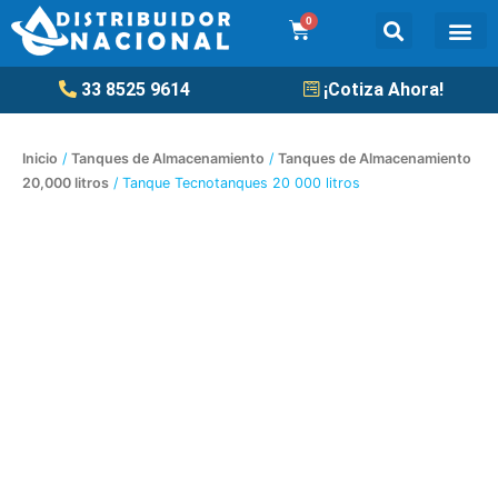
Ir
0
Cart
al
contenido
Tanqu
33 8525 9614
¡Cotiza Ahora!
Inicio
/
Tanques de Almacenamiento
/
Tanques de Almacenamiento
20,000 litros
/ Tanque Tecnotanques 20 000 litros