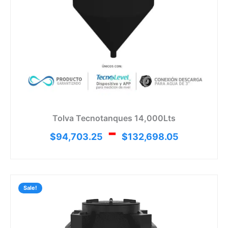
Tolva Tecnotanques 14,000Lts
-
$
94,703.25
$
132,698.05
Rang
de
Sale!
preci
desd
$7,65