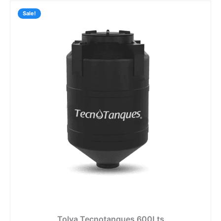
Rang
de
Sale!
preci
desd
$5,35
hasta
$7,79
Tolva Tecnotanques 600Lts