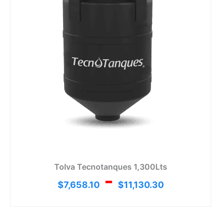
hasta
$11,1
Tolva Tecnotanques 1,300Lts
-
$
7,658.10
$
11,130.30