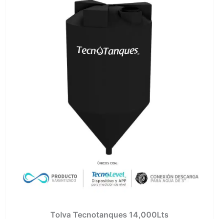
de
prec
desd
$94,
hast
$132
Tolva Tecnotanques 14,000Lts