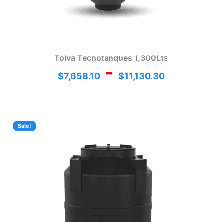
Tolva Tecnotanques 1,300Lts
-
$
7,658.10
$
11,130.30
Rang
de
Sale!
preci
desd
$5,35
hasta
$7,79