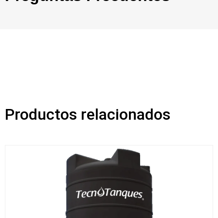
Productos relacionados
Ran
de
prec
des
$213
hast
$30