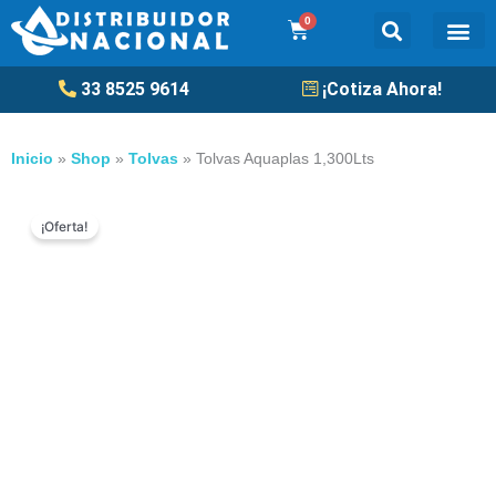
Ir
0
Cart
al
contenido
Tanqu
33 8525 9614
¡Cotiza Ahora!
Inicio
»
Shop
»
Tolvas
»
Tolvas Aquaplas 1,300Lts
¡Oferta!