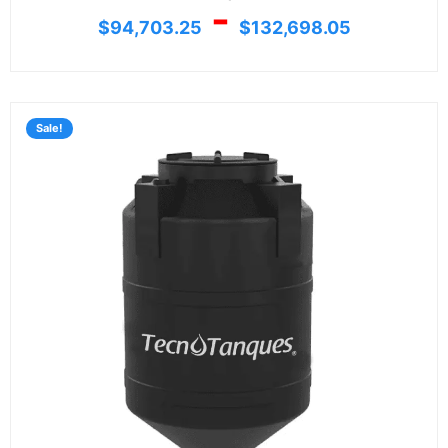
-
$
94,703.25
$
132,698.05
Rang
de
Sale!
preci
desd
$7,65
hasta
$11,1