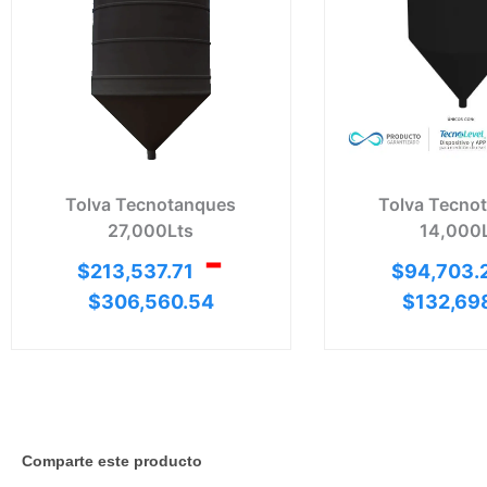
hasta
$306,560.5
Tolva Tecnotanques
Tolva Tecno
27,000Lts
14,000
-
$
213,537.71
$
94,703.
$
306,560.54
$
132,69
Comparte este producto