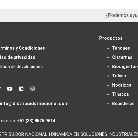
¿Podemos ayu
Productos
rminos y Condiciones
Tanques
iso de privacidad
Cisternas
lítica de devoluciones
Biodigestor
Tolvas
Nodrizas
book
Twitter
Youtube
Linkedin
Instagram
Tinacos
info@distribuidornacional.com
Bebederos
 directo:
+52 (33) 8525 9614
IBUIDOR NACIONAL | DINAMICA EN SOLUCIONES INDUSTRIALES, S.