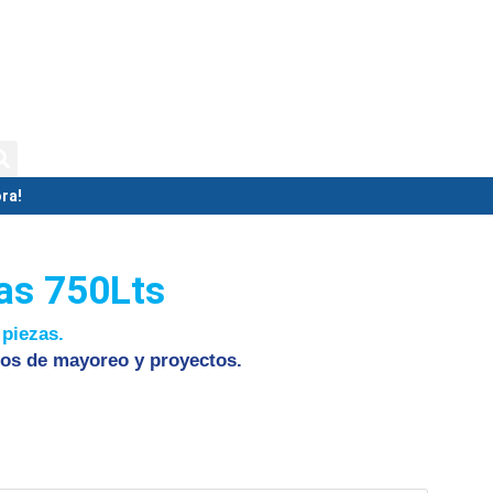
isternas
Biodigestores
Tolvas
ra!
as 750Lts
 piezas.
os de mayoreo y proyectos.