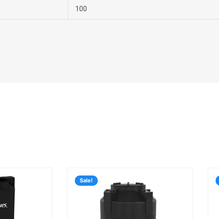
100
Rango
Rango
de
de
Sale!
precios:
precio
desde
desde
$94,703.25
$7,658