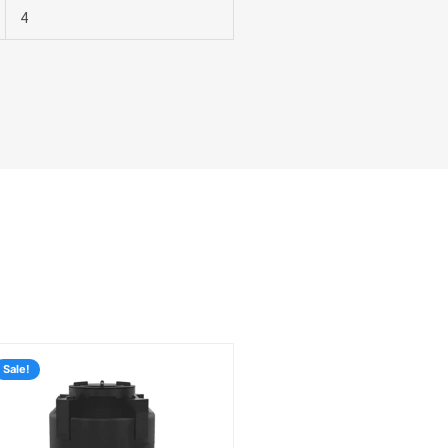
4
Rango
de
Sale!
s:
precios:
desde
.10
$5,356.80