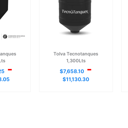
hasta
hasta
4
$132,698.05
$11,13
tanques
Tolva Tecnotanques
Lts
1,300Lts
-
-
25
$
7,658.10
8.05
$
11,130.30