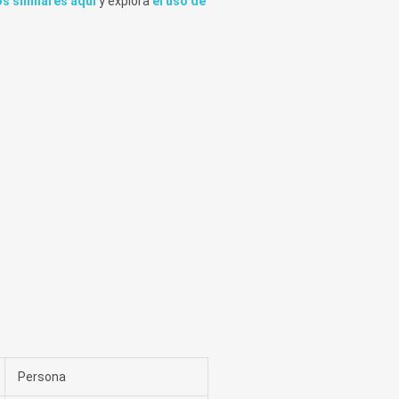
s similares aquí
y explora
el uso de
Persona