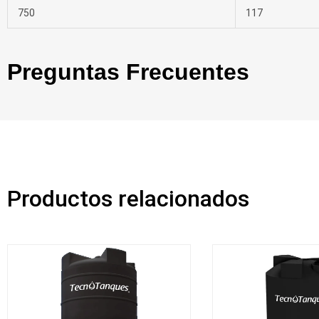
750
117
Preguntas Frecuentes
Productos relacionados
Rango
de
precios:
desde
$213,537.71