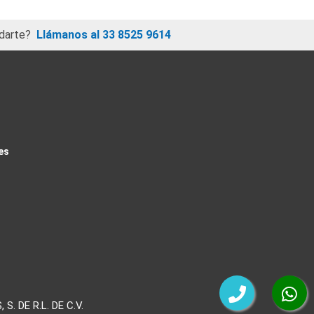
darte?
Llámanos al 33 8525 9614
es
 DE R.L. DE C.V.