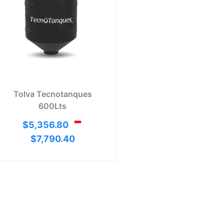
hasta
0.30
$7,790.40
Tolva Tecnotanques
600Lts
-
$
5,356.80
$
7,790.40