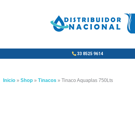
Ir
al
contenido
33 8525 9614
Inicio
»
Shop
»
Tinacos
»
Tinaco Aquaplas 750Lts