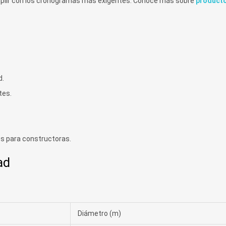
mplir con los cronogramas más exigentes. Conoce más sobre
producto
d.
tes.
s para constructoras.
ad
Diámetro (m)