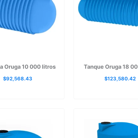
a Oruga 10 000 litros
Tanque Oruga 18 000
$
92,568.43
$
123,580.42
Rango
de
precios:
desde
59
$18,740.37