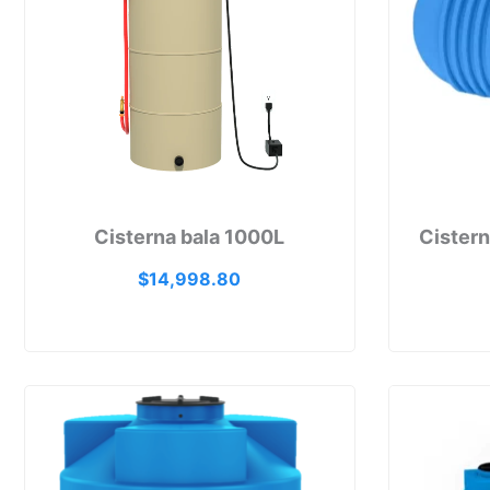
Cisterna bala 1000L
Cistern
$
14,998.80
Rango
de
precios:
desde
$10,445.