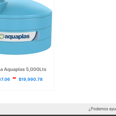
3
$17,337.06
hasta
98
$19,990.78
na Aquaplas 5,000Lts
-
37.06
$
19,990.78
¿Podemos ayu