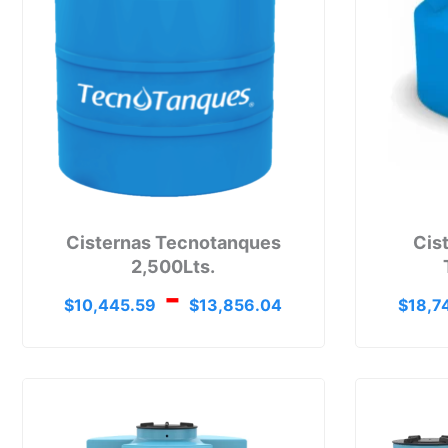
hasta
$13,856.
Cisternas Tecnotanques
Cis
2,500Lts.
-
$
10,445.59
$
13,856.04
$
18,7
Rango
de
precios:
desde