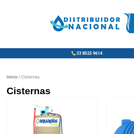
Ir
al
contenido
33 8525 9614
Inicio
/ Cisternas
Cisternas