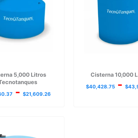
hasta
04
$21,609.26
terna 5,000 Litros
Cisterna 10,000 L
-
Tecnotanques
$
40,428.75
$
43,
-
40.37
$
21,609.26
Rango
de
precios:
desde