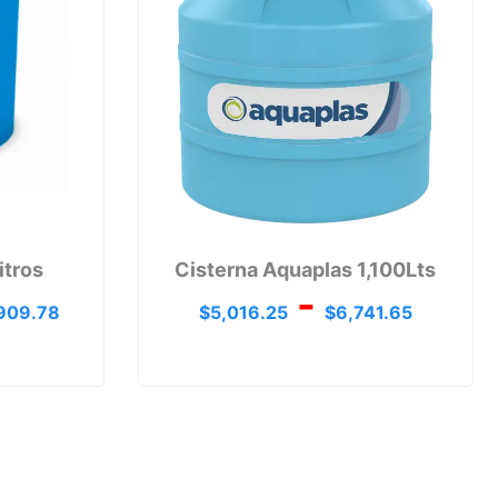
hasta
has
$43,909.78
$6,7
itros
Cisterna Aquaplas 1,100Lts
-
909.78
$
5,016.25
$
6,741.65