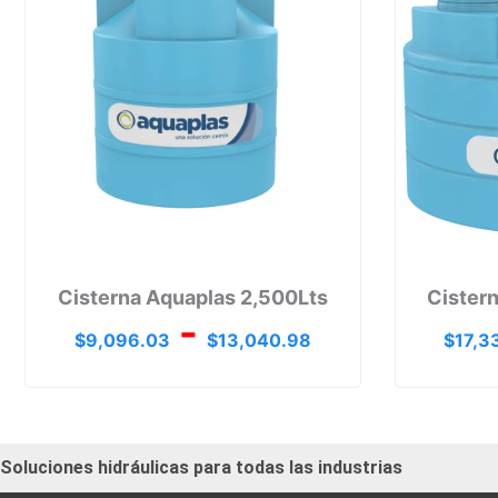
$9,096.0
hasta
$13,040.
Cisterna Aquaplas 2,500Lts
Cister
-
$
9,096.03
$
13,040.98
$
17,3
Soluciones hidráulicas para todas las industrias