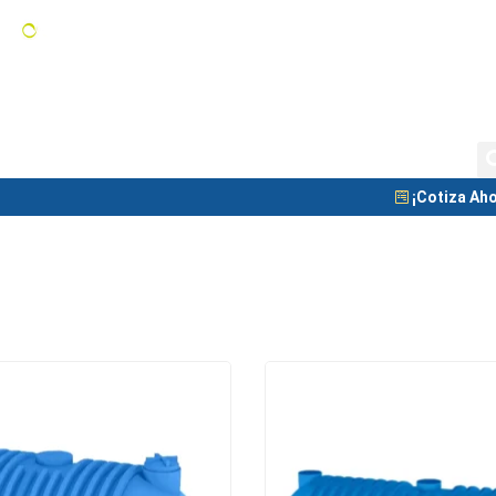
Tanques de Almacenamiento
C
Tanque Nodriza
Blog
¡Cotiza Aho