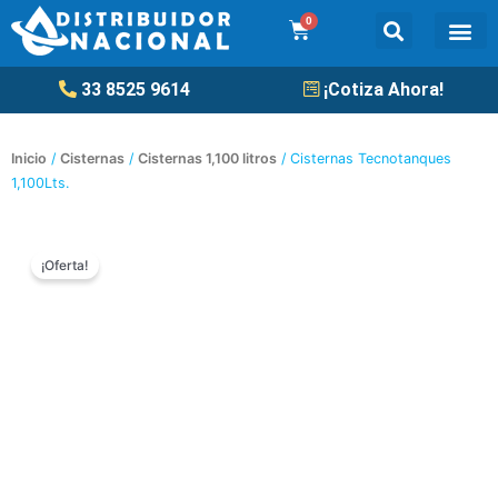
Ir
0
Cart
al
contenido
Tanqu
33 8525 9614
¡Cotiza Ahora!
Inicio
/
Cisternas
/
Cisternas 1,100 litros
/ Cisternas Tecnotanques
1,100Lts.
¡Oferta!