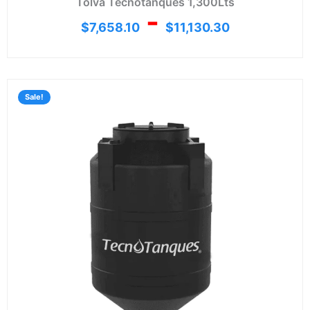
Tolva Tecnotanques 1,300Lts
-
$
7,658.10
$
11,130.30
Rang
de
Sale!
preci
desd
$5,35
hasta
$7,79