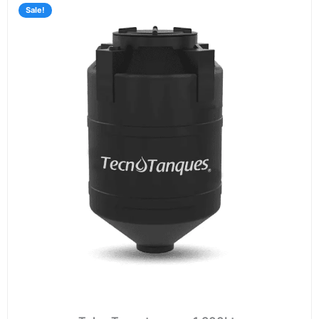
de
Sale!
preci
desd
$7,65
hasta
$11,1