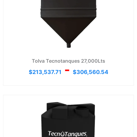
Tolva Tecnotanques 27,000Lts
-
$
213,537.71
$
306,560.54
Ran
de
prec
desd
$94,
hast
$132