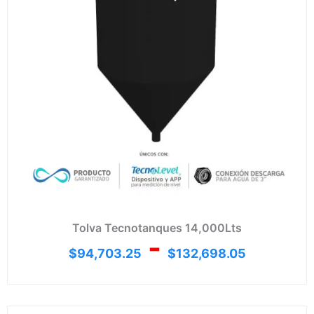
Tolva Tecnotanques 14,000Lts
-
$
94,703.25
$
132,698.05
Rang