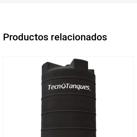
Productos relacionados
Ran
de
prec
des
$213
hast
$30