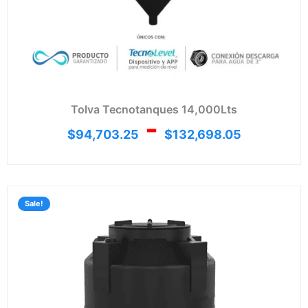
Tolva Tecnotanques 14,000Lts
-
$
94,703.25
$
132,698.05
Rang
de
Sale!
preci
desd
$7,65
hasta
$11,1