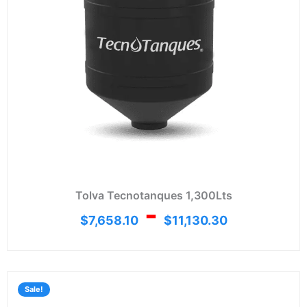
Tolva Tecnotanques 1,300Lts
-
$
7,658.10
$
11,130.30
Rang
de
Sale!
preci