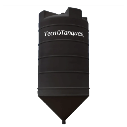
Ran
de
prec
des
$213
hast
$30