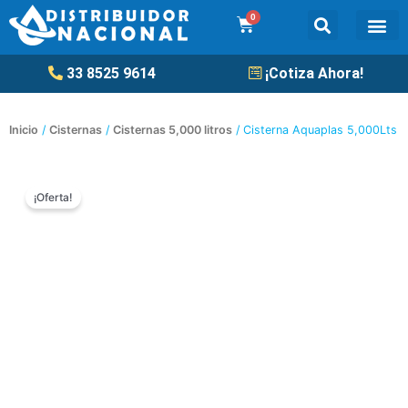
Ir
0
Cart
al
contenido
Tanqu
33 8525 9614
¡Cotiza Ahora!
Inicio
/
Cisternas
/
Cisternas 5,000 litros
/ Cisterna Aquaplas 5,000Lts
¡Oferta!