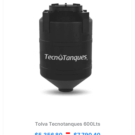
desd
$5,35
hasta
$7,79
Tolva Tecnotanques 600Lts
-
$
5,356.80
$
7,790.40