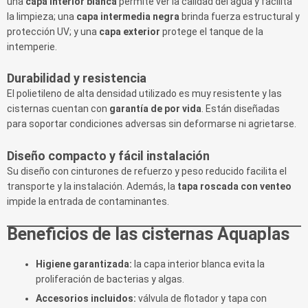
una
capa interior blanca
permite ver la calidad del agua y facilita
la limpieza; una
capa intermedia negra
brinda fuerza estructural y
protección UV; y una
capa exterior
protege el tanque de la
intemperie.
Durabilidad y resistencia
El polietileno de alta densidad utilizado es muy resistente y las
cisternas cuentan con
garantía de por vida
. Están diseñadas
para soportar condiciones adversas sin deformarse ni agrietarse.
Diseño compacto y fácil instalación
Su diseño con cinturones de refuerzo y peso reducido facilita el
transporte y la instalación. Además, la
tapa roscada con venteo
impide la entrada de contaminantes.
Beneficios de las cisternas Aquaplas
Higiene garantizada:
la capa interior blanca evita la
proliferación de bacterias y algas.
Accesorios incluidos:
válvula de flotador y tapa con