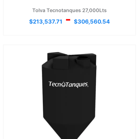
Tolva Tecnotanques 27,000Lts
-
$
213,537.71
$
306,560.54
Ran
de
prec
desd
$94,
hast
$132