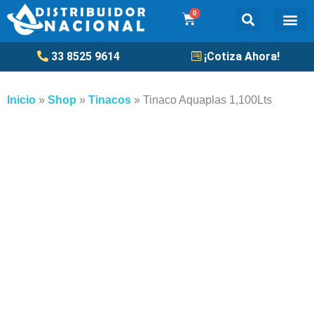
Ir
0
Cart
al
contenido
Tanqu
33 8525 9614
¡Cotiza Ahora!
Inicio
»
Shop
»
Tinacos
»
Tinaco Aquaplas 1,100Lts