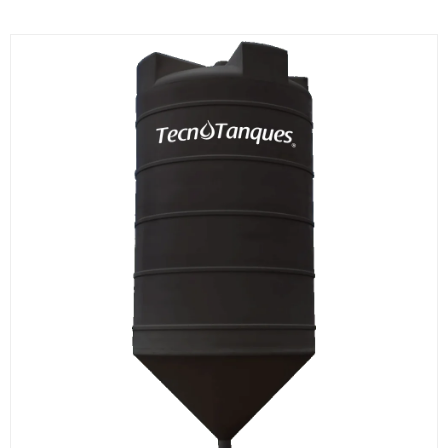
Ran
de
prec
des
$213
hast
$30