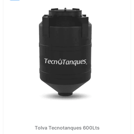
preci
desd
$5,35
hasta
$7,79
Tolva Tecnotanques 600Lts