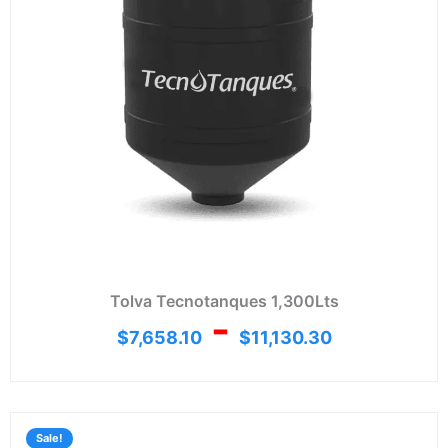
Tolva Tecnotanques 1,300Lts
-
$
7,658.10
$
11,130.30
Rang
de
Sale!