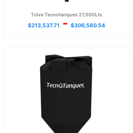
Tolva Tecnotanques 27,000Lts
-
$
213,537.71
$
306,560.54
Ran
de
prec
desd
$94,
hast
$132