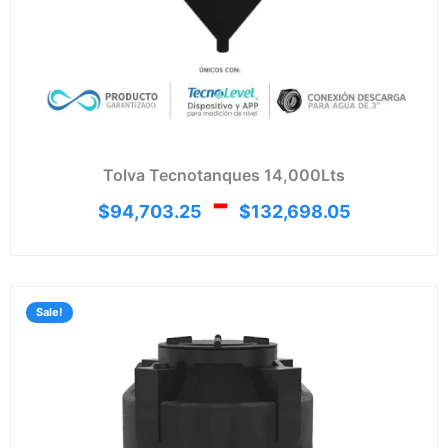
Tolva Tecnotanques 14,000Lts
-
$
94,703.25
$
132,698.05
Rang
de
Sale!
preci
desd
$7,65
hasta
$11,1