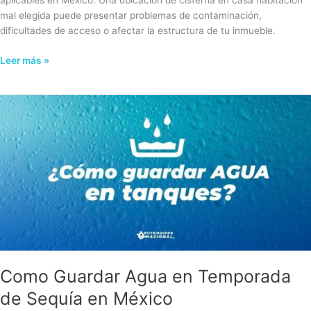
aplicables en México. Una ubicación de cisterna en casa habitación
mal elegida puede presentar problemas de contaminación,
dificultades de acceso o afectar la estructura de tu inmueble.
Leer más »
Como
Guardar
Agua
en
Temporada
de
Sequía
en
México
Como Guardar Agua en Temporada
de Sequía en México