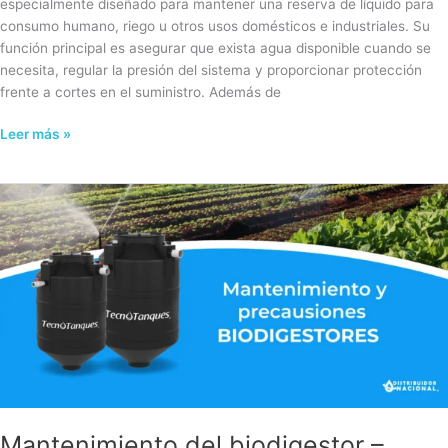
especialmente diseñado para mantener una reserva de líquido para
consumo humano, riego u otros usos domésticos e industriales. Su
función principal es asegurar que exista agua disponible cuando se
necesita, regular la presión del sistema y proporcionar protección
frente a cortes en el suministro. Además de
Leer más »
Mantenimiento
del
biodigestor
–
Limpieza,
precauciones
y
vida
útil
Mantenimiento del biodigestor –