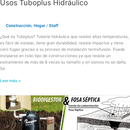
Usos Tuboplus Hidráulico
Usos
Tuboplus
Hidráulico
Construcción
,
Hogar
/
Staff
¿Qué es Tuboplus? Tubería hidráulica que resiste altas temperaturas,
es fácil de instalar, tiene gran durabilidad, resiste impactos y tiene
cero fugas gracias a su proceso de instalación termofusión. Puede
instalarse en todo tipo de construcciones ya que resiste un
estiramiento de más de 8 veces su tamaño y en sismos no se daña.
Se
Leer más »
Ventajas
del
Biodigestor
&
Fosas