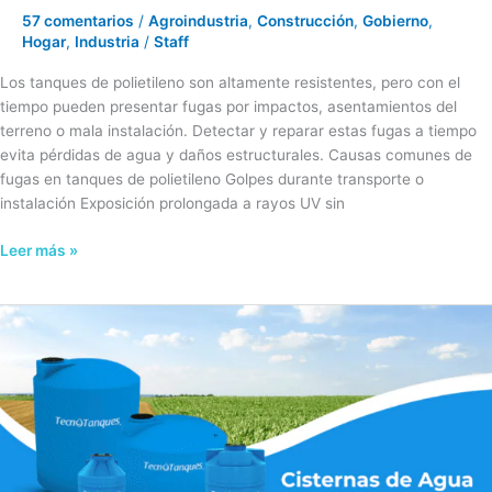
57 comentarios
/
Agroindustria
,
Construcción
,
Gobierno
,
Hogar
,
Industria
/
Staff
Los tanques de polietileno son altamente resistentes, pero con el
tiempo pueden presentar fugas por impactos, asentamientos del
terreno o mala instalación. Detectar y reparar estas fugas a tiempo
evita pérdidas de agua y daños estructurales. Causas comunes de
fugas en tanques de polietileno Golpes durante transporte o
instalación Exposición prolongada a rayos UV sin
Leer más »
¿Qué
capacidad
de
cisterna
necesito?
Guía
para
elegir