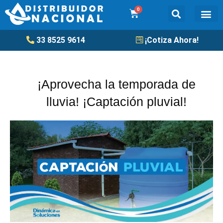
Ir
0
Cart
al
contenido
Tanqu
33 8525 9614
¡Cotiza Ahora!
¡Aprovecha la temporada de
lluvia! ¡Captación pluvial!