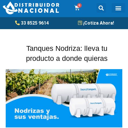
Ir
0
Cart
al
contenido
Tanqu
33 8525 9614
¡Cotiza Ahora!
Tanques Nodriza: lleva tu
producto a donde quieras