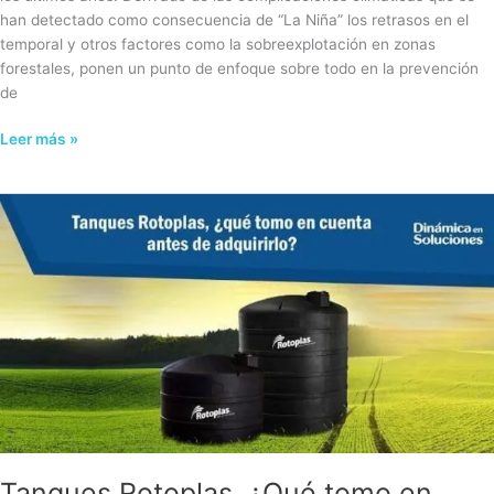
han detectado como consecuencia de “La Niña” los retrasos en el
temporal y otros factores como la sobreexplotación en zonas
forestales, ponen un punto de enfoque sobre todo en la prevención
de
Leer más »
Tanques
Rotoplas,
¿Qué
tomo
en
cuenta
antes
de
adquirirlo?
Tanques Rotoplas, ¿Qué tomo en