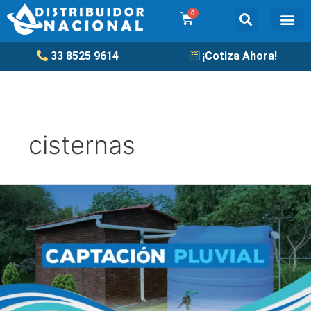
Ir
0
Cart
al
contenido
Tanqu
33 8525 9614
¡Cotiza Ahora!
cisternas
¡Aprovecha
la
temporada
de
lluvia!
¡Captación
pluvial!