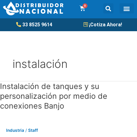
Ir
0
Cart
al
contenido
Tanqu
33 8525 9614
¡Cotiza Ahora!
instalación
Instalación de tanques y su
Instalación
de
personalización por medio de
tanques
conexiones Banjo
y
su
personalización
por
Industria
/
Staff
medio