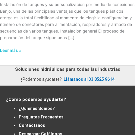
de
Instalación de tanques y su personalización por medio de conexiones
conexiones
Banjo, una de las principales ventajas que los tanques plásticos
Banjo
otorga es la total flexibilidad al momento de elegir la configuración y
número de conectores para alimentación, respiradores y armado de
secuencias de varios tanques. Instalación general El proceso de
preparación del tanque sigue unos […]
Leer más »
Soluciones hidráulicas para todas las industrias
¿Podemos ayudarte?
Llámanos al 33 8525 9614
¿Cómo podemos ayudarte?
¿Quiénes Somos?
Preguntas Frecuentes
Contáctanos
Descargar Catálogos