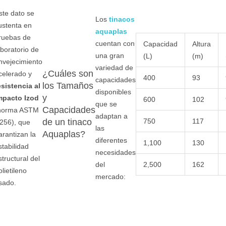
ste dato se
Los
tinacos
ustenta en
aquaplas
ruebas de
cuentan con
Capacidad
Altura
aboratorio de
una gran
(L)
(m)
nvejecimiento
variedad de
¿Cuáles son
celerado y
400
93
capacidades
los Tamaños
esistencia al
disponibles
y
mpacto Izod
600
102
que se
Capacidades
norma ASTM
adaptan a
750
117
de un tinaco
256), que
las
Aquaplas?
arantizan la
diferentes
1,100
130
stabilidad
necesidades
structural del
2,500
162
del
olietileno
mercado:
sado.