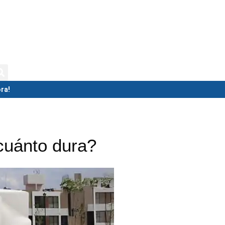
isternas
Biodigestores
Tolvas
ra!
cuánto dura?