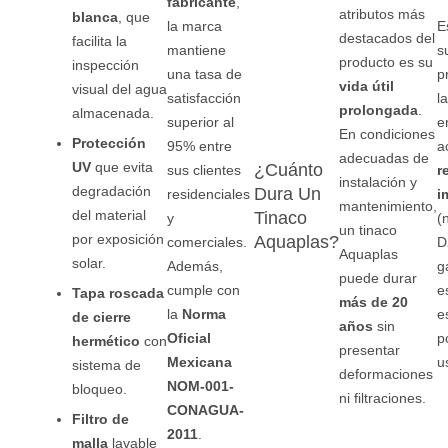
fabricante
,
atributos más
blanca
, que
la marca
E
destacados del
facilita la
mantiene
s
producto es su
inspección
una tasa de
p
vida útil
visual del agua
satisfacción
l
prolongada
.
almacenada.
superior al
e
En condiciones
Protección
95% entre
a
adecuadas de
UV
que evita
¿Cuánto
sus clientes
r
instalación y
degradación
Dura Un
residenciales
i
mantenimiento,
del material
Tinaco
y
(
un tinaco
por exposición
Aquaplas?
comerciales.
D
Aquaplas
solar.
Además,
g
puede durar
cumple con
e
Tapa roscada
más de 20
la
Norma
e
de cierre
años
sin
Oficial
p
hermético
con
presentar
Mexicana
u
sistema de
deformaciones
NOM-001-
bloqueo.
ni filtraciones.
CONAGUA-
Filtro de
2011
.
malla
lavable