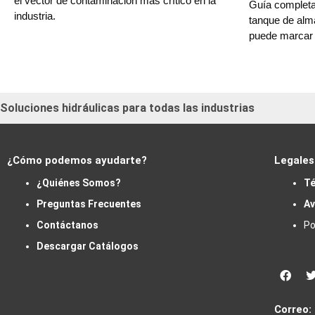
el vector de contaminación más crítico en la
Guía completa
industria.
tanque de alm
puede marcar l
Soluciones hidráulicas para todas las industrias
¿Cómo podemos ayudarte?
Legales
¿Quiénes Somos?
Té
Preguntas Frecuentes
Av
Contáctanos
Po
Descargar Catálogos
Face
Correo: