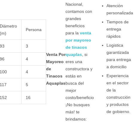
Nacional,
Atención
contamos con
personalizada
grandes
Tiempos de
beneficios
Diámetro
entrega
Persona
para la
venta
(m)
rápidos
por mayoreo
Logistica
93
3
de tinacos
garantizada
quaplas
, si
Venta Por
96
4
para entrega
eres una
Mayoreo
a domicilio
constructora y
de
100
4
Experiencia
estás en
Tinacos
en el sector
busca del
Aquaplas
117
5
de la
mejor
construcción
152
16
costo/beneficio
y productos
¡No busques
de gobierno.
más! te
brindamos: