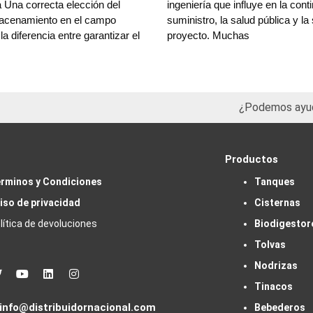
 Una correcta elección del
ingeniería que influye en la cont
acenamiento en el campo
suministro, la salud pública y la
a diferencia entre garantizar el
proyecto. Muchas
¿Podemos ayu
Productos
rminos y Condiciones
Tanques
iso de privacidad
Cisternas
lítica de devoluciones
Biodigestor
Tolvas
Nodrizas
book
Twitter
Youtube
Linkedin
Instagram
Tinacos
info@distribuidornacional.com
Bebederos