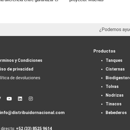
¿Podemos ayu
Productos
rminos y Condiciones
Tanques
iso de privacidad
Cisternas
lítica de devoluciones
Biodigestor
Tolvas
Nodrizas
book
Twitter
Youtube
Linkedin
Instagram
Tinacos
info@distribuidornacional.com
Bebederos
 directo:
+52 (33) 8525 9614