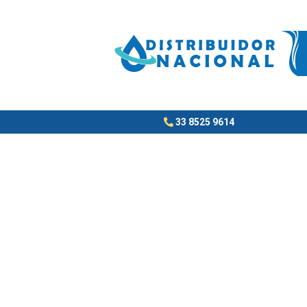
Ir
al
contenido
33 8525 9614