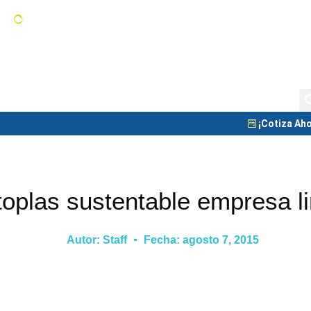
Tanques de Almacenamiento
C
Tanque Nodriza
Blog
¡Cotiza Aho
oplas sustentable empresa l
Autor:
Staff
Fecha:
agosto 7, 2015