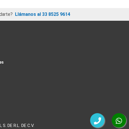
darte?
Llámanos al 33 8525 9614
es
 DE R.L. DE C.V.