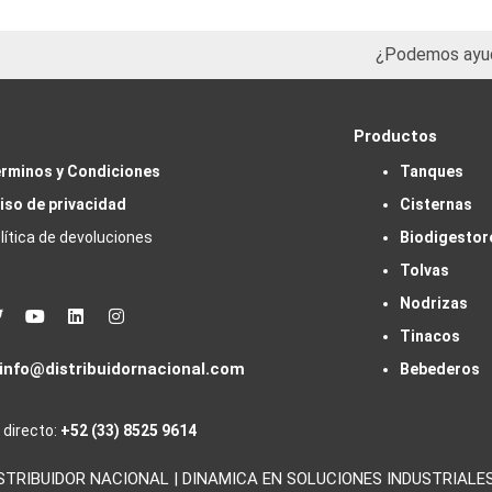
¿Podemos ayu
Productos
rminos y Condiciones
Tanques
iso de privacidad
Cisternas
lítica de devoluciones
Biodigestor
Tolvas
Nodrizas
book
Twitter
Youtube
Linkedin
Instagram
Tinacos
info@distribuidornacional.com
Bebederos
 directo:
+52 (33) 8525 9614
IBUIDOR NACIONAL | DINAMICA EN SOLUCIONES INDUSTRIALES, S.