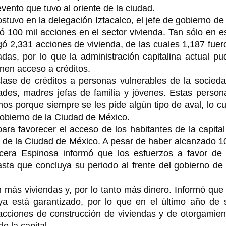
evento que tuvo al oriente de la ciudad.
tuvo en la delegación Iztacalco, el jefe de gobierno de 
zó 100 mil acciones en el sector vivienda. Tan sólo en e
ó 2,331 acciones de vivienda, de las cuales 1,187 fuer
das, por lo que la administración capitalina actual pu
enen acceso a créditos.
clase de créditos a personas vulnerables de la socieda
ades, madres jefas de familia y jóvenes. Estas person
s porque siempre se les pide algún tipo de aval, lo cu
gobierno de la Ciudad de México.
ara favorecer el acceso de los habitantes de la capital
as de la Ciudad de México. A pesar de haber alcanzado 1
cera Espinosa informó que los esfuerzos a favor de 
asta que concluya su periodo al frente del gobierno de 
 más viviendas y, por lo tanto más dinero. Informó que 
a está garantizado, por lo que en el último año de 
 acciones de construcción de viviendas y de otorgamien