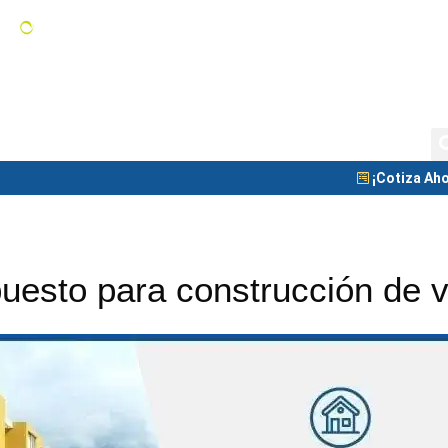
Tanques de Almacenamiento
C
Tanque Nodriza
Blog
¡Cotiza Aho
uesto para construcción de v