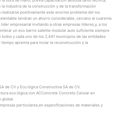
la obra de mano, previa capacitación asistida tanto técnica,
 la industria de la construcción y de la transformación
á realizarse positivamente este enorme problema del los
ustentable tendran un ahorro considerable, cercano al cuarenta
l lider empresarial invitando a otras empresas líderes,y, a los
embrar un eco barrio satelite modular auto suficiente siempre
 todos y cada uno de los 2,441 municipios de las entidades
 tiempo apremia para inciar la reconstrucción y la
SA de CV y Eco.lógica Constructiva SA de CV.
uctura eco.lógica con ACConcrete Concreto Celular en
 global.
mpresas particulares,en especificaciones de materiales y