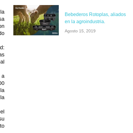
la
Bebederos Rotoplas, aliados
sa
en la agroindustria.
on
Agosto 15, 2019
do
d:
as
al
 a
00
la
la
el
su
to