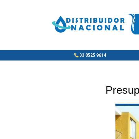
Ir
al
contenido
33 8525 9614
Presup