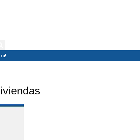
isternas
Biodigestores
Tolvas
ra!
iviendas