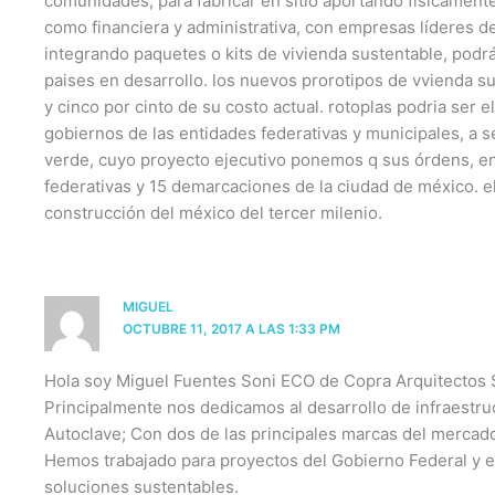
comunidades, para fabricar en sitio aportando fisicamente 
como financiera y administrativa, con empresas líderes de
integrando paquetes o kits de vivienda sustentable, podr
paises en desarrollo. los nuevos prorotipos de vvienda s
y cinco por cinto de su costo actual. rotoplas podria ser e
gobiernos de las entidades federativas y municipales, a s
verde, cuyo proyecto ejecutivo ponemos q sus órdens, en
federativas y 15 demarcaciones de la ciudad de méxico. el
construcción del méxico del tercer milenio.
MIGUEL
OCTUBRE 11, 2017 A LAS 1:33 PM
Hola soy Miguel Fuentes Soni ECO de Copra Arquitectos 
Principalmente nos dedicamos al desarrollo de infraestr
Autoclave; Con dos de las principales marcas del mercado
Hemos trabajado para proyectos del Gobierno Federal y e
soluciones sustentables.