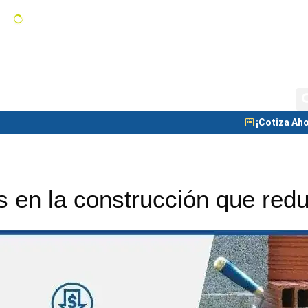
Tanques de Almacenamiento
C
Tanque Nodriza
Blog
¡Cotiza Aho
s en la construcción que red