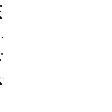
mo
s,
de
 y
or
el
as
to