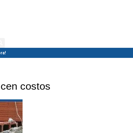
isternas
Biodigestores
Tolvas
ra!
ucen costos