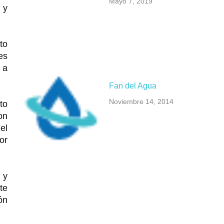
Mayo 7, 2019
 y
to
es
 a
Fan del Agua
Noviembre 14, 2014
to
on
el
or
 y
te
ón