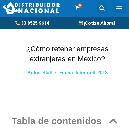
Ir
0
Cart
al
contenido
Tanqu
33 8525 9614
¡Cotiza Ahora!
¿Cómo retener empresas
extranjeras en México?
Autor:
Staff
Fecha:
febrero 6, 2018
Tabla de contenidos