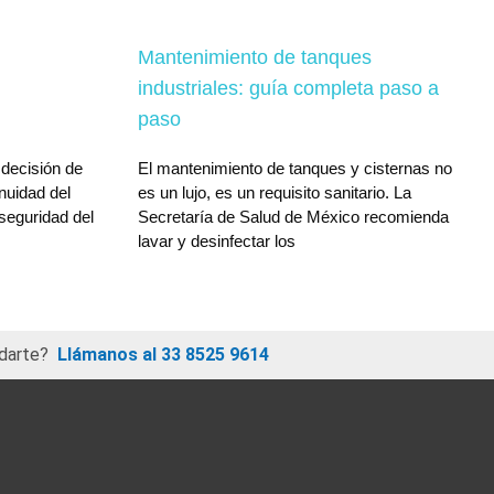
Mantenimiento de tanques
industriales: guía completa paso a
paso
 decisión de
El mantenimiento de tanques y cisternas no
inuidad del
es un lujo, es un requisito sanitario. La
 seguridad del
Secretaría de Salud de México recomienda
lavar y desinfectar los
darte?
Llámanos al 33 8525 9614