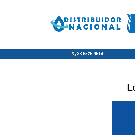
Ir
al
contenido
33 8525 9614
L