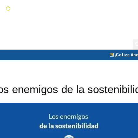
Tanques de Almacenamiento
C
Tanque Nodriza
Blog
¡Cotiza Aho
os enemigos de la sostenibili