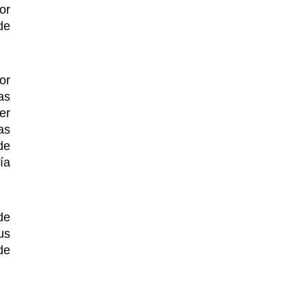
or
de
or
as
er
as
de
ía
de
us
de