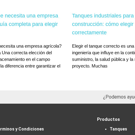
e necesita una empresa
Tanques industriales para
uía completa para elegir
construcción: cómo elegir
correctamente
ecesita una empresa agrícola?
Elegir el tanque correcto es una
 Una correcta elección del
ingeniería que influye en la cont
acenamiento en el campo
suministro, la salud pública y la
a diferencia entre garantizar el
proyecto. Muchas
¿Podemos ayu
Productos
rminos y Condiciones
Tanques