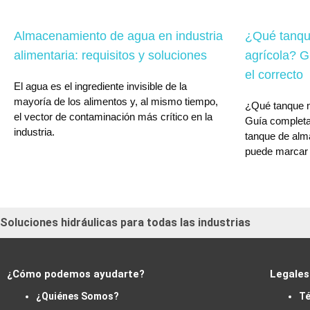
Almacenamiento de agua en industria
¿Qué tanqu
alimentaria: requisitos y soluciones
agrícola? G
el correcto
El agua es el ingrediente invisible de la
mayoría de los alimentos y, al mismo tiempo,
¿Qué tanque n
el vector de contaminación más crítico en la
Guía completa
industria.
tanque de alm
puede marcar l
Soluciones hidráulicas para todas las industrias
¿Cómo podemos ayudarte?
Legales
¿Quiénes Somos?
Té