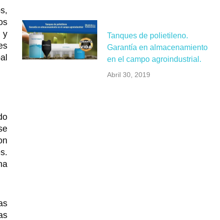
s,
os
 y
Tanques de polietileno.
es
Garantía en almacenamiento
al
en el campo agroindustrial.
Abril 30, 2019
do
se
on
s.
ha
as
as