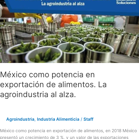
como
potencia
en
exportación
de
alimentos.
La
agroindustria
al
alza.
México como potencia en
exportación de alimentos. La
agroindustria al alza.
Agroindustria
,
Industria Alimenticia
/
Staff
México como potencia en exportación de alimentos, en 2018 México
presentó un crecimiento de 3 %, y un valor de las exportaciones