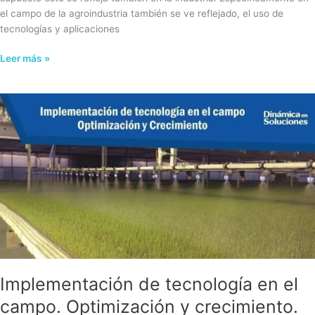
el campo de la agroindustria también se ve reflejado, el uso de
tecnologías y aplicaciones
Leer más »
Implementación
de
tecnología
en
el
campo.
Optimización
y
crecimiento.
Implementación de tecnología en el
campo. Optimización y crecimiento.