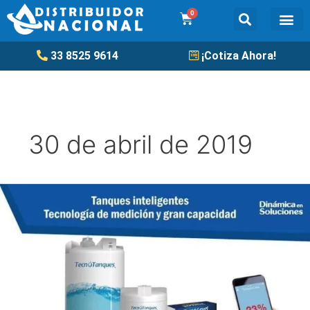
Ir
0
Cart
al
contenido
Tanqu
33 8525 9614
¡Cotiza Ahora!
30 de abril de 2019
Tanques
de
almacenamiento
inteligentes.
Tecnología
de
medición
y