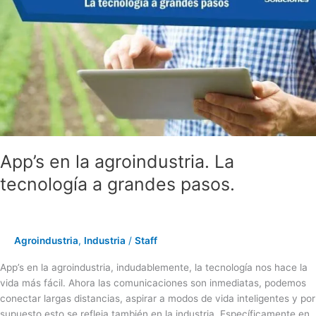
la
agroindustria.
La
tecnología
a
grandes
pasos.
App’s en la agroindustria. La
tecnología a grandes pasos.
Agroindustria
,
Industria
/
Staff
App’s en la agroindustria, indudablemente, la tecnología nos hace la
vida más fácil. Ahora las comunicaciones son inmediatas, podemos
conectar largas distancias, aspirar a modos de vida inteligentes y por
supuesto esto se refleja también en la industria. Específicamente en