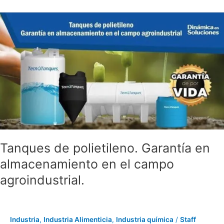
Tanques
de
polietileno.
Garantía
en
almacenamiento
en
el
campo
agroindustrial.
Tanques de polietileno. Garantía en
almacenamiento en el campo
agroindustrial.
Industria
,
Industria Alimenticia
,
Industria química
/
Staff